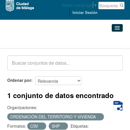
Select Language
▼
Iniciar Sesión
Conjuntos de datos
Conjuntos de datos
Organizaciones
Grupos
Ordenar por
Acerca de
1 conjunto de datos encontrado
Organizaciones:
ORDENACIÓN DEL TERRITORIO Y VIVIENDA
Formatos:
CSV
SHP
Etiquetas: