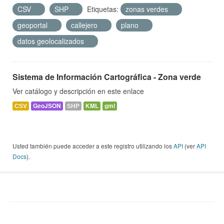
CSV
SHP
Etiquetas:
zonas verdes
geoportal
callejero
plano
datos geolocalizados
Sistema de Información Cartográfica - Zona verde
Ver catálogo y descripción en este enlace
CSV
GeoJSON
SHP
KML
gml
Usted también puede acceder a este registro utilizando los
API
(ver
API
Docs
).