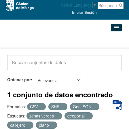
Select Language
▼
Iniciar Sesión
Conjuntos de datos
Conjuntos de datos
Organizaciones
Grupos
Ordenar por
Acerca de
1 conjunto de datos encontrado
Formatos:
CSV
SHP
GeoJSON
Etiquetas:
zonas verdes
geoportal
callejero
plano