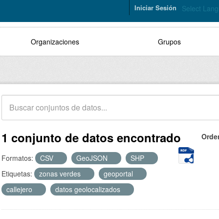
Iniciar Sesión
Select Lan
Organizaciones
Grupos
1 conjunto de datos encontrado
Orde
Formatos:
CSV
GeoJSON
SHP
Etiquetas:
zonas verdes
geoportal
callejero
datos geolocalizados