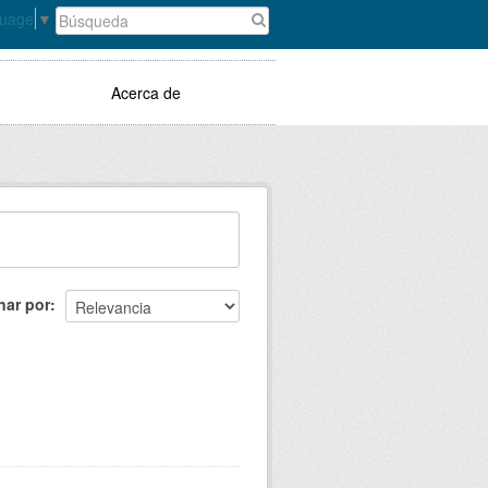
guage
▼
Acerca de
nar por