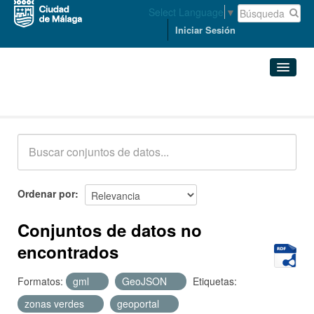
Select Language
▼
Iniciar Sesión
Conjuntos de datos
Conjuntos de datos
Organizaciones
Grupos
Ordenar por
Acerca de
Conjuntos de datos no
encontrados
Formatos:
gml
GeoJSON
Etiquetas:
zonas verdes
geoportal