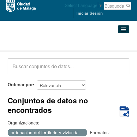
Select Language
▼
Iniciar Sesión
Conjuntos de datos
Conjuntos de datos
Organizaciones
Grupos
Ordenar por
Acerca de
Conjuntos de datos no
encontrados
Organizaciones:
ordenacion-del-territorio-y-vivienda
Formatos: