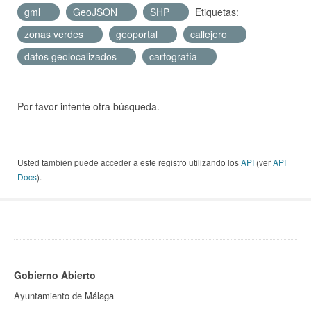
gml
GeoJSON
SHP
Etiquetas:
zonas verdes
geoportal
callejero
datos geolocalizados
cartografía
Por favor intente otra búsqueda.
Usted también puede acceder a este registro utilizando los
API
(ver
API
Docs
).
Gobierno Abierto
Ayuntamiento de Málaga