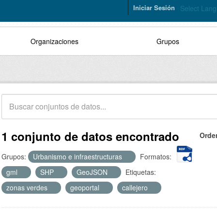
Iniciar Sesión
Select Lan
Organizaciones
Grupos
1 conjunto de datos encontrado
Orde
Grupos:
Urbanismo e infraestructuras
Formatos:
gml
SHP
GeoJSON
Etiquetas:
zonas verdes
geoportal
callejero