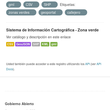
gml
CSV
SHP
Etiquetas:
zonas verdes
geoportal
callejero
Sistema de Información Cartográfica - Zona verde
Ver catálogo y descripción en este enlace
CSV
GeoJSON
SHP
KML
gml
Usted también puede acceder a este registro utilizando los
API
(ver
API
Docs
).
Gobierno Abierto