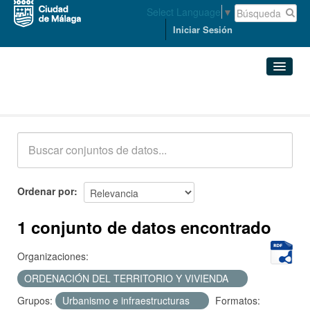
Select Language
▼
Iniciar Sesión
Conjuntos de datos
Conjuntos de datos
Organizaciones
Grupos
Ordenar por
Acerca de
1 conjunto de datos encontrado
Organizaciones:
ORDENACIÓN DEL TERRITORIO Y VIVIENDA
Grupos:
Urbanismo e infraestructuras
Formatos: