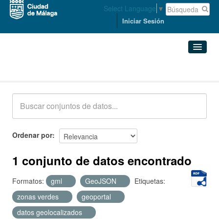
Select Language
▼
Iniciar Sesión
Conjuntos de datos
Conjuntos de datos
Organizaciones
Grupos
Ordenar por
Acerca de
1 conjunto de datos encontrado
Formatos:
gml
GeoJSON
Etiquetas:
zonas verdes
geoportal
datos geolocalizados