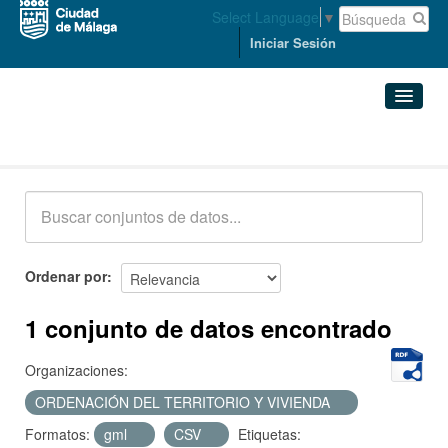
Select Language
▼
Iniciar Sesión
Conjuntos de datos
Conjuntos de datos
Organizaciones
Grupos
Ordenar por
Acerca de
1 conjunto de datos encontrado
Organizaciones:
ORDENACIÓN DEL TERRITORIO Y VIVIENDA
Formatos:
gml
CSV
Etiquetas: