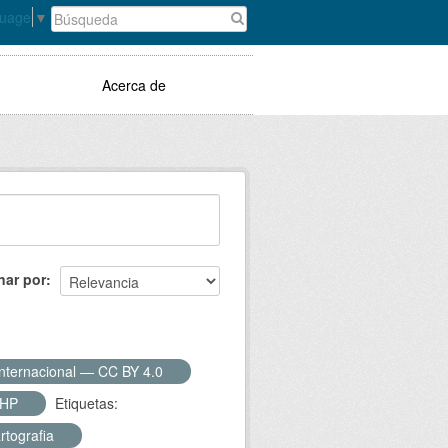
guage
▼
Acerca de
nar por
Internacional — CC BY 4.0
SHP
Etiquetas:
rtografia