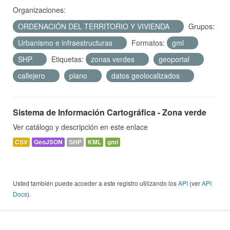
Organizaciones:
ORDENACIÓN DEL TERRITORIO Y VIVIENDA
Grupos:
Urbanismo e infraestructuras
Formatos:
gml
SHP
Etiquetas:
zonas verdes
geoportal
callejero
plano
datos geolocalizados
Sistema de Información Cartográfica - Zona verde
Ver catálogo y descripción en este enlace
CSV
GeoJSON
SHP
KML
gml
Usted también puede acceder a este registro utilizando los
API
(ver
API
Docs
).