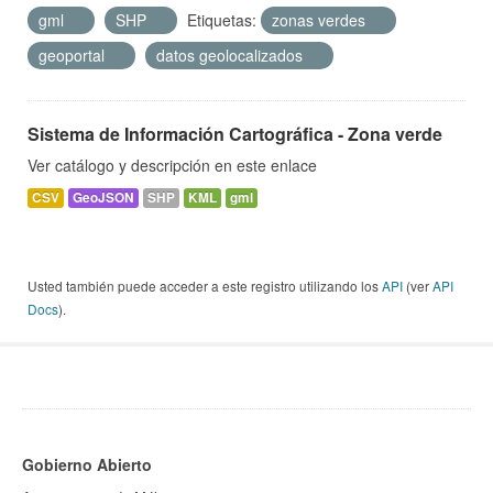
gml
SHP
Etiquetas:
zonas verdes
geoportal
datos geolocalizados
Sistema de Información Cartográfica - Zona verde
Ver catálogo y descripción en este enlace
CSV
GeoJSON
SHP
KML
gml
Usted también puede acceder a este registro utilizando los
API
(ver
API
Docs
).
Gobierno Abierto