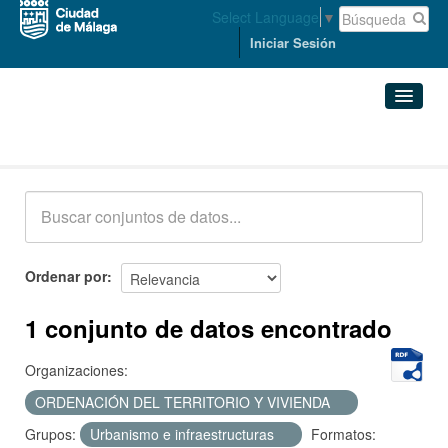
Select Language
▼
Iniciar Sesión
Conjuntos de datos
Conjuntos de datos
Organizaciones
Grupos
Ordenar por
Acerca de
1 conjunto de datos encontrado
Organizaciones:
ORDENACIÓN DEL TERRITORIO Y VIVIENDA
Grupos:
Urbanismo e infraestructuras
Formatos: