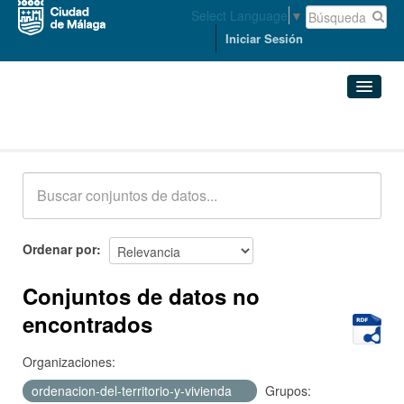
Select Language
▼
Iniciar Sesión
Conjuntos de datos
Conjuntos de datos
Organizaciones
Grupos
Ordenar por
Acerca de
Conjuntos de datos no
encontrados
Organizaciones:
ordenacion-del-territorio-y-vivienda
Grupos: