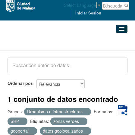
Select Language
▼
Iniciar Sesión
Conjuntos de datos
Conjuntos de datos
Organizaciones
Grupos
Ordenar por
Acerca de
1 conjunto de datos encontrado
Grupos:
Urbanismo e infraestructuras
Formatos:
SHP
Etiquetas:
zonas verdes
geoportal
datos geolocalizados