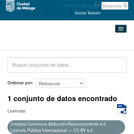
Select Language
▼
Iniciar Sesión
Conjuntos de datos
Conjuntos de datos
Organizaciones
Grupos
Ordenar por
Acerca de
1 conjunto de datos encontrado
Licencias:
Creative Commons Atribución/Reconocimiento 4.0
Licencia Pública Internacional — CC BY 4.0