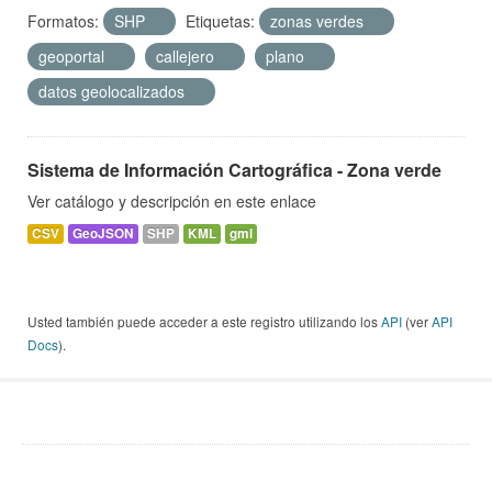
Formatos:
SHP
Etiquetas:
zonas verdes
geoportal
callejero
plano
datos geolocalizados
Sistema de Información Cartográfica - Zona verde
Ver catálogo y descripción en este enlace
CSV
GeoJSON
SHP
KML
gml
Usted también puede acceder a este registro utilizando los
API
(ver
API
Docs
).