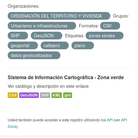
Organizaciones:
ORDENACIÓN DEL TERRITORIO Y VIVIENDA
Grupos:
Urbanismo e infraestructuras
Formatos:
CSV
SHP
GeoJSON
Etiquetas:
zonas verdes
geoportal
callejero
plano
datos geolocalizados
Sistema de Información Cartográfica - Zona verde
Ver catálogo y descripción en este enlace
CSV
GeoJSON
SHP
KML
gml
Usted también puede acceder a este registro utilizando los
API
(ver
API
Docs
).