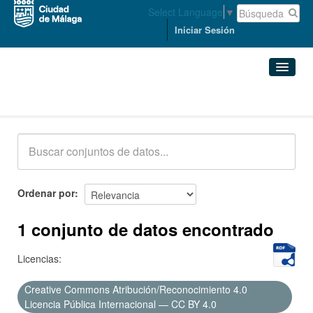
Select Language
▼
Iniciar Sesión
Conjuntos de datos
Conjuntos de datos
Organizaciones
Grupos
Ordenar por
Acerca de
1 conjunto de datos encontrado
Licencias:
Creative Commons Atribución/Reconocimiento 4.0
Licencia Pública Internacional — CC BY 4.0