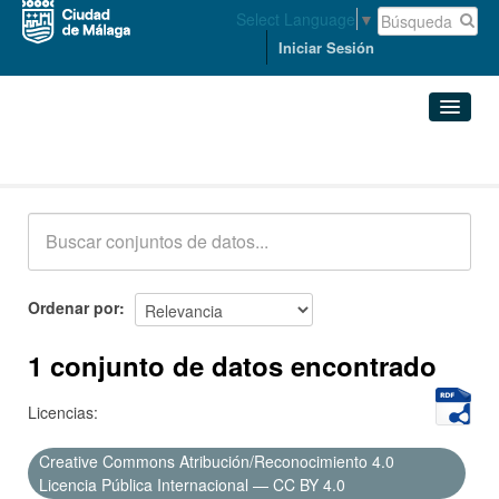
Select Language
▼
Iniciar Sesión
Conjuntos de datos
Conjuntos de datos
Organizaciones
Grupos
Ordenar por
Acerca de
1 conjunto de datos encontrado
Licencias:
Creative Commons Atribución/Reconocimiento 4.0
Licencia Pública Internacional — CC BY 4.0