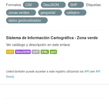
Formatos:
CSV
GeoJSON
SHP
Etiquetas:
zonas verdes
geoportal
callejero
datos geolocalizados
Sistema de Información Cartográfica - Zona verde
Ver catálogo y descripción en este enlace
CSV
GeoJSON
SHP
KML
gml
Usted también puede acceder a este registro utilizando los
API
(ver
API
Docs
).