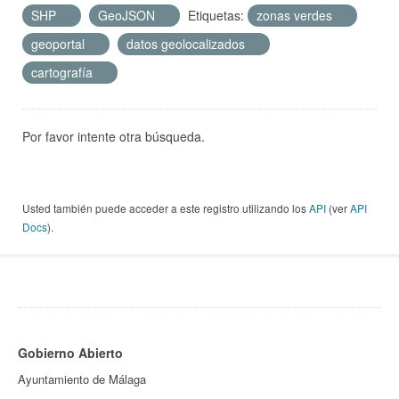
SHP
GeoJSON
Etiquetas:
zonas verdes
geoportal
datos geolocalizados
cartografía
Por favor intente otra búsqueda.
Usted también puede acceder a este registro utilizando los
API
(ver
API
Docs
).
Gobierno Abierto
Ayuntamiento de Málaga