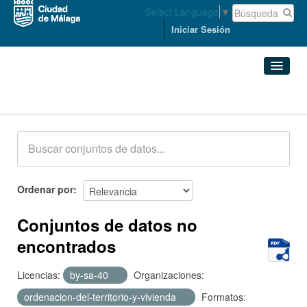
Select Language
▼
Iniciar Sesión
Conjuntos de datos
Conjuntos de datos
Organizaciones
Grupos
Ordenar por
Acerca de
Conjuntos de datos no
encontrados
Licencias:
by-sa-40
Organizaciones:
ordenacion-del-territorio-y-vivienda
Formatos: