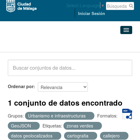
Select Language
▼
Iniciar Sesión
Conjuntos de datos
Conjuntos de datos
Organizaciones
Grupos
Ordenar por
Acerca de
1 conjunto de datos encontrado
Grupos:
Urbanismo e infraestructuras
Formatos:
GeoJSON
Etiquetas:
zonas verdes
datos geolocalizados
cartografia
callejero