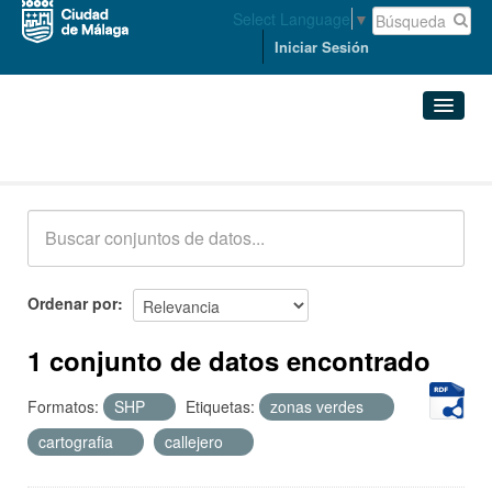
Select Language
▼
Iniciar Sesión
Conjuntos de datos
Conjuntos de datos
Organizaciones
Grupos
Ordenar por
Acerca de
1 conjunto de datos encontrado
Formatos:
SHP
Etiquetas:
zonas verdes
cartografia
callejero