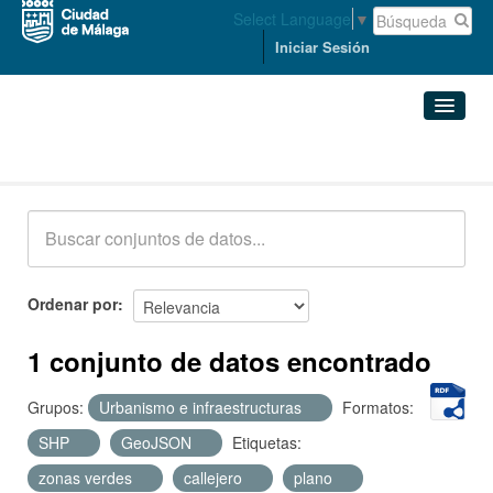
Select Language
▼
Iniciar Sesión
Conjuntos de datos
Conjuntos de datos
Organizaciones
Grupos
Ordenar por
Acerca de
1 conjunto de datos encontrado
Grupos:
Urbanismo e infraestructuras
Formatos:
SHP
GeoJSON
Etiquetas:
zonas verdes
callejero
plano