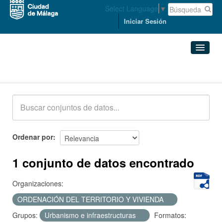
Select Language
▼
Iniciar Sesión
Conjuntos de datos
Conjuntos de datos
Organizaciones
Grupos
Ordenar por
Acerca de
1 conjunto de datos encontrado
Organizaciones:
ORDENACIÓN DEL TERRITORIO Y VIVIENDA
Grupos:
Urbanismo e infraestructuras
Formatos: