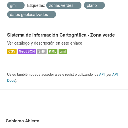
gml
Etiquetas:
zonas verdes
plano
datos geolocalizados
Sistema de Información Cartográfica - Zona verde
Ver catálogo y descripción en este enlace
CSV
GeoJSON
SHP
KML
gml
Usted también puede acceder a este registro utilizando los
API
(ver
API
Docs
).
Gobierno Abierto