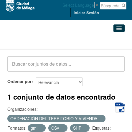
Select Language
▼
Iniciar Sesión
Conjuntos de datos
Conjuntos de datos
Organizaciones
Grupos
Ordenar por
Acerca de
1 conjunto de datos encontrado
Organizaciones:
ORDENACIÓN DEL TERRITORIO Y VIVIENDA
Formatos:
gml
CSV
SHP
Etiquetas: