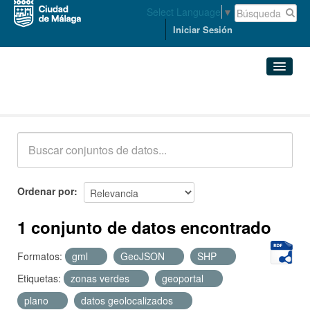
Select Language
▼
Iniciar Sesión
Conjuntos de datos
Conjuntos de datos
Organizaciones
Grupos
Ordenar por
Acerca de
1 conjunto de datos encontrado
Formatos:
gml
GeoJSON
SHP
Etiquetas:
zonas verdes
geoportal
plano
datos geolocalizados