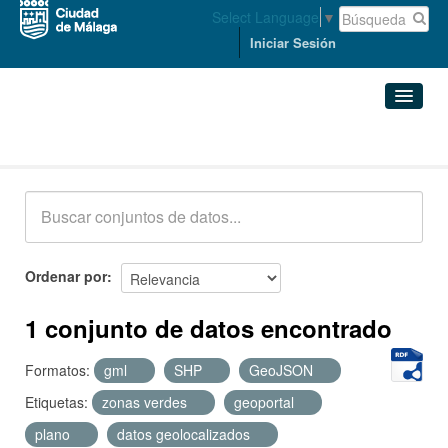
Select Language
▼
Iniciar Sesión
Conjuntos de datos
Conjuntos de datos
Organizaciones
Grupos
Ordenar por
Acerca de
1 conjunto de datos encontrado
Formatos:
gml
SHP
GeoJSON
Etiquetas:
zonas verdes
geoportal
plano
datos geolocalizados