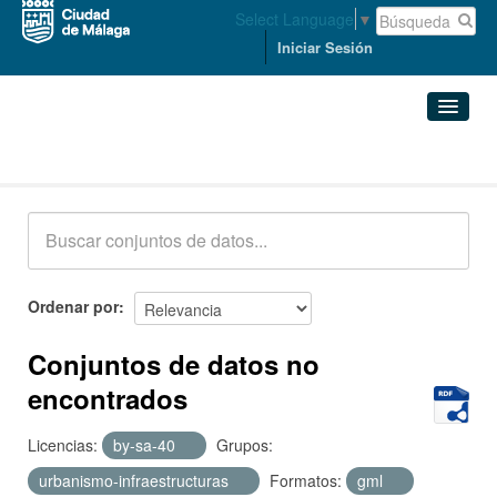
Select Language
▼
Iniciar Sesión
Conjuntos de datos
Conjuntos de datos
Organizaciones
Grupos
Ordenar por
Acerca de
Conjuntos de datos no
encontrados
Licencias:
by-sa-40
Grupos:
urbanismo-infraestructuras
Formatos:
gml