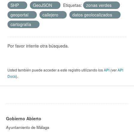
SHP
GeoJSON
Etiquetas:
zonas verdes
geoportal
callejero
datos geolocalizados
cartografía
Por favor intente otra búsqueda.
Usted también puede acceder a este registro utilizando los
API
(ver
API
Docs
).
Gobierno Abierto
Ayuntamiento de Málaga