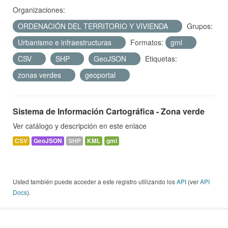
Organizaciones:
ORDENACIÓN DEL TERRITORIO Y VIVIENDA
Grupos:
Urbanismo e infraestructuras
Formatos:
gml
CSV
SHP
GeoJSON
Etiquetas:
zonas verdes
geoportal
Sistema de Información Cartográfica - Zona verde
Ver catálogo y descripción en este enlace
CSV
GeoJSON
SHP
KML
gml
Usted también puede acceder a este registro utilizando los
API
(ver
API
Docs
).