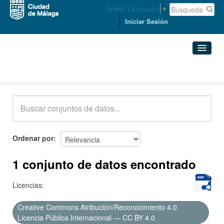
Select Language
▼
Iniciar Sesión
Conjuntos de datos
Conjuntos de datos
Organizaciones
Grupos
Ordenar por
Acerca de
1 conjunto de datos encontrado
Licencias:
Creative Commons Atribución/Reconocimiento 4.0
Licencia Pública Internacional — CC BY 4.0