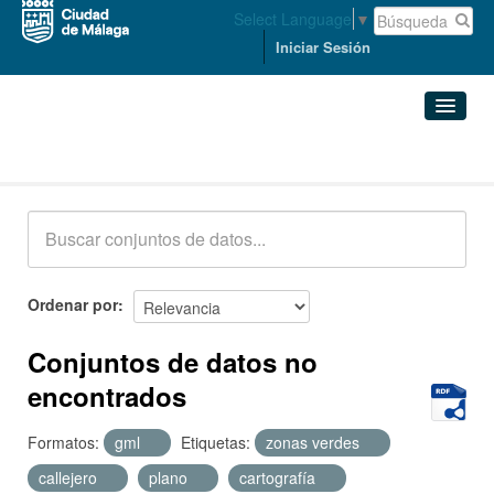
Select Language
▼
Iniciar Sesión
Conjuntos de datos
Conjuntos de datos
Organizaciones
Grupos
Ordenar por
Acerca de
Conjuntos de datos no
encontrados
Formatos:
gml
Etiquetas:
zonas verdes
callejero
plano
cartografía