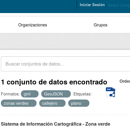
Iniciar Sesión
Select Lan
Organizaciones
Grupos
1 conjunto de datos encontrado
Orde
Formatos:
gml
GeoJSON
Etiquetas:
zonas verdes
callejero
plano
Sistema de Información Cartográfica - Zona verde