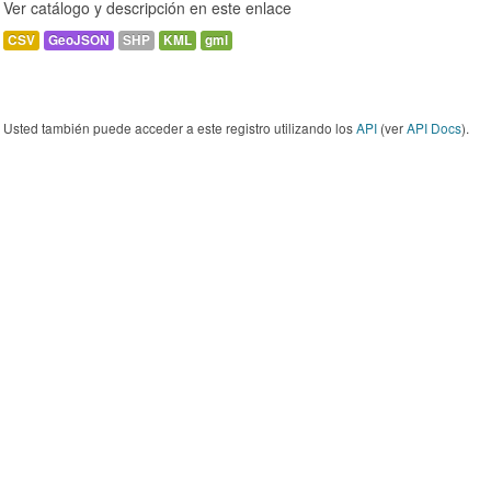
Ver catálogo y descripción en este enlace
CSV
GeoJSON
SHP
KML
gml
Usted también puede acceder a este registro utilizando los
API
(ver
API Docs
).