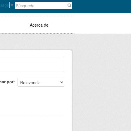
guage
▼
Acerca de
nar por