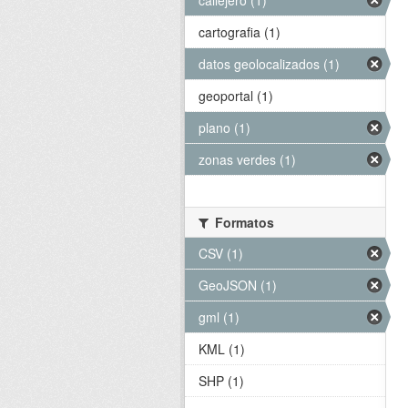
callejero (1)
cartografia (1)
datos geolocalizados (1)
geoportal (1)
plano (1)
zonas verdes (1)
Formatos
CSV (1)
GeoJSON (1)
gml (1)
KML (1)
SHP (1)