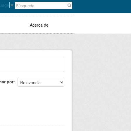
guage
▼
Acerca de
nar por