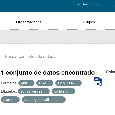
Iniciar Sesión
Select Lan
Organizaciones
Grupos
1 conjunto de datos encontrado
Orde
Formatos:
gml
CSV
GeoJSON
Etiquetas:
zonas verdes
callejero
plano
datos geolocalizados