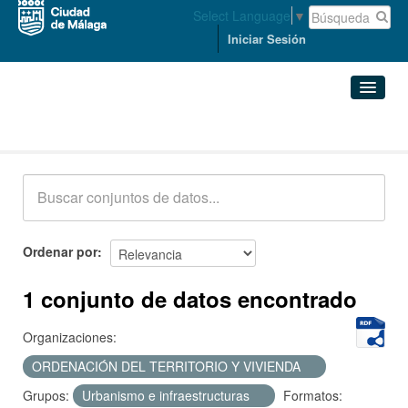
Select Language
▼
Iniciar Sesión
Conjuntos de datos
Conjuntos de datos
Organizaciones
Grupos
Ordenar por
Acerca de
1 conjunto de datos encontrado
Organizaciones:
ORDENACIÓN DEL TERRITORIO Y VIVIENDA
Grupos:
Urbanismo e infraestructuras
Formatos: