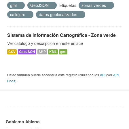
gml
GeoJSON
Etiquetas:
zonas verdes
callejero
datos geolocalizados
Sistema de Información Cartográfica - Zona verde
Ver catálogo y descripción en este enlace
CSV
GeoJSON
SHP
KML
gml
Usted también puede acceder a este registro utilizando los
API
(ver
API
Docs
).
Gobierno Abierto