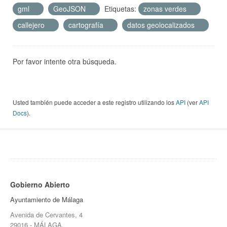
gml
GeoJSON
Etiquetas:
zonas verdes
callejero
cartografía
datos geolocalizados
Por favor intente otra búsqueda.
Usted también puede acceder a este registro utilizando los
API
(ver
API
Docs
).
Gobierno Abierto
Ayuntamiento de Málaga
Avenida de Cervantes, 4
29016 - MÁLAGA.