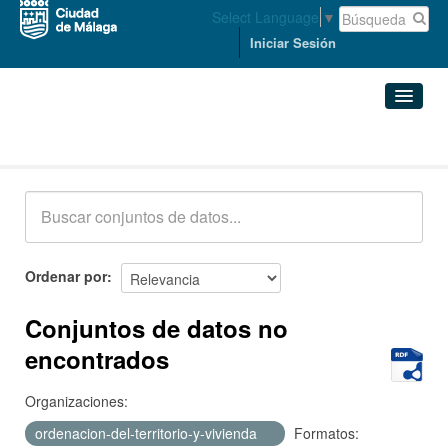
Select Language
▼
Iniciar Sesión
Conjuntos de datos
Conjuntos de datos
Organizaciones
Grupos
Ordenar por
Acerca de
Conjuntos de datos no
encontrados
Organizaciones:
ordenacion-del-territorio-y-vivienda
Formatos: