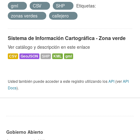
gml
CSV
SHP
Etiquetas:
zonas verdes
callejero
Sistema de Información Cartográfica - Zona verde
Ver catálogo y descripción en este enlace
CSV
GeoJSON
SHP
KML
gml
Usted también puede acceder a este registro utilizando los
API
(ver
API
Docs
).
Gobierno Abierto