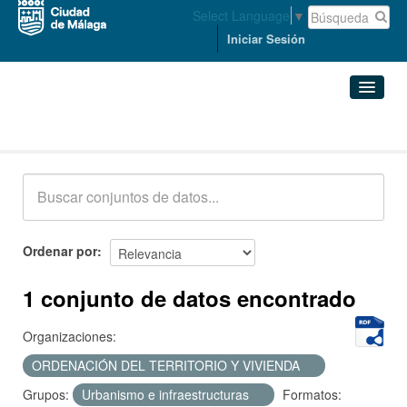
Select Language
▼
Iniciar Sesión
Conjuntos de datos
Conjuntos de datos
Organizaciones
Grupos
Ordenar por
Acerca de
1 conjunto de datos encontrado
Organizaciones:
ORDENACIÓN DEL TERRITORIO Y VIVIENDA
Grupos:
Urbanismo e infraestructuras
Formatos: