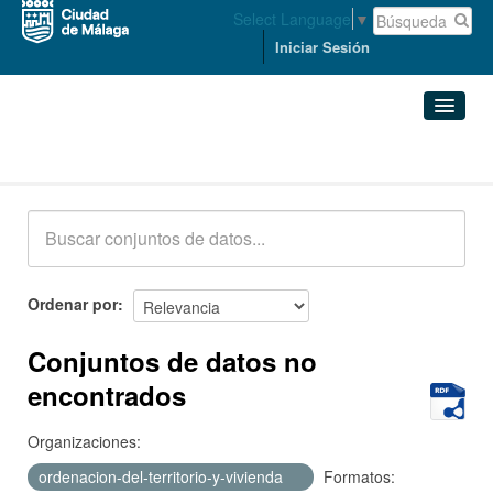
Select Language
▼
Iniciar Sesión
Conjuntos de datos
Conjuntos de datos
Organizaciones
Grupos
Ordenar por
Acerca de
Conjuntos de datos no
encontrados
Organizaciones:
ordenacion-del-territorio-y-vivienda
Formatos: