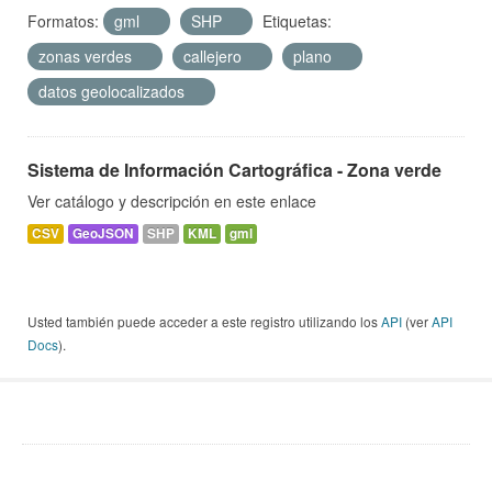
Formatos:
gml
SHP
Etiquetas:
zonas verdes
callejero
plano
datos geolocalizados
Sistema de Información Cartográfica - Zona verde
Ver catálogo y descripción en este enlace
CSV
GeoJSON
SHP
KML
gml
Usted también puede acceder a este registro utilizando los
API
(ver
API
Docs
).