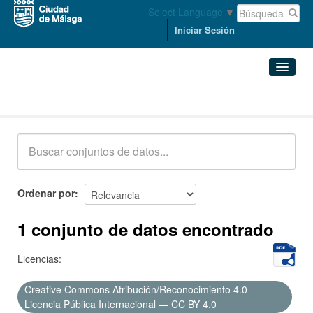
Select Language
▼
Iniciar Sesión
Conjuntos de datos
Conjuntos de datos
Organizaciones
Grupos
Ordenar por
Acerca de
1 conjunto de datos encontrado
Licencias:
Creative Commons Atribución/Reconocimiento 4.0
Licencia Pública Internacional — CC BY 4.0