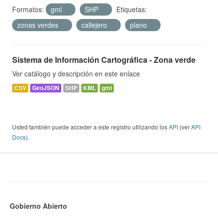
Formatos:
gml
SHP
Etiquetas:
zonas verdes
callejero
plano
Sistema de Información Cartográfica - Zona verde
Ver catálogo y descripción en este enlace
CSV
GeoJSON
SHP
KML
gml
Usted también puede acceder a este registro utilizando los
API
(ver
API
Docs
).
Gobierno Abierto