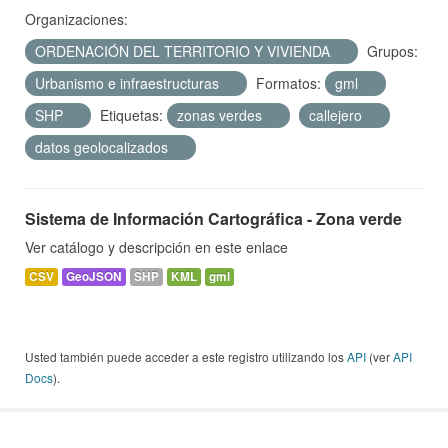
Organizaciones:
ORDENACIÓN DEL TERRITORIO Y VIVIENDA
Grupos:
Urbanismo e infraestructuras
Formatos:
gml
SHP
Etiquetas:
zonas verdes
callejero
datos geolocalizados
Sistema de Información Cartográfica - Zona verde
Ver catálogo y descripción en este enlace
CSV
GeoJSON
SHP
KML
gml
Usted también puede acceder a este registro utilizando los
API
(ver
API
Docs
).