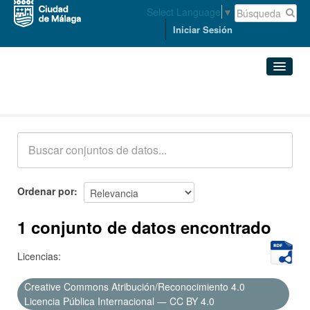
Select Language
▼
Iniciar Sesión
Conjuntos de datos
Conjuntos de datos
Organizaciones
Grupos
Ordenar por
Acerca de
1 conjunto de datos encontrado
Licencias:
Creative Commons Atribución/Reconocimiento 4.0
Licencia Pública Internacional — CC BY 4.0