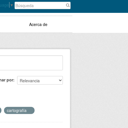
guage
▼
Acerca de
nar por
cartografía