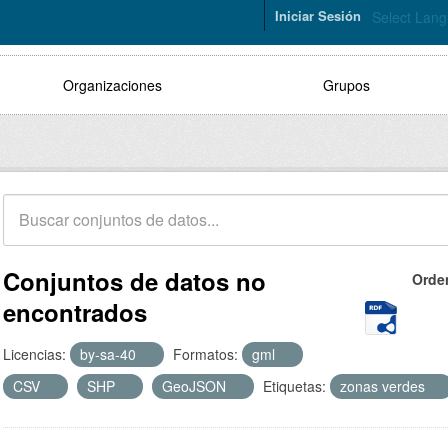
Iniciar Sesión
Select Lan
Organizaciones
Grupos
Conjuntos de datos no
Orde
encontrados
Licencias:
by-sa-40
Formatos:
gml
CSV
SHP
GeoJSON
Etiquetas:
zonas verdes