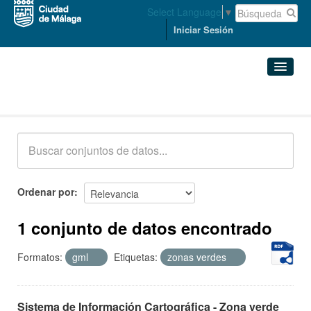
Select Language
▼
Iniciar Sesión
Conjuntos de datos
Conjuntos de datos
Organizaciones
Grupos
Ordenar por
Acerca de
1 conjunto de datos encontrado
Formatos:
gml
Etiquetas:
zonas verdes
Sistema de Información Cartográfica - Zona verde