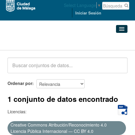
Select Language
▼
Iniciar Sesión
Conjuntos de datos
Conjuntos de datos
Organizaciones
Grupos
Ordenar por
Acerca de
1 conjunto de datos encontrado
Licencias:
Creative Commons Atribución/Reconocimiento 4.0
Licencia Pública Internacional — CC BY 4.0