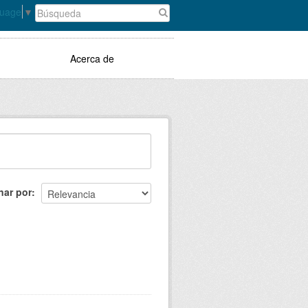
guage
▼
Acerca de
nar por