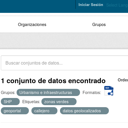
Iniciar Sesión
Select Lan
Organizaciones
Grupos
1 conjunto de datos encontrado
Orde
Grupos:
Urbanismo e infraestructuras
Formatos:
SHP
Etiquetas:
zonas verdes
geoportal
callejero
datos geolocalizados