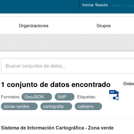
Iniciar Sesión
Select Lan
Organizaciones
Grupos
1 conjunto de datos encontrado
Orde
Formatos:
GeoJSON
SHP
Etiquetas:
zonas verdes
cartografia
callejero
Sistema de Información Cartográfica - Zona verde