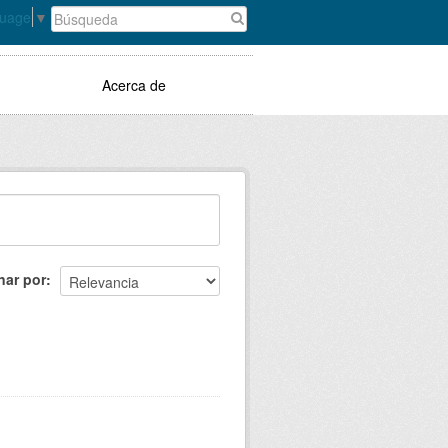
guage
▼
Acerca de
nar por