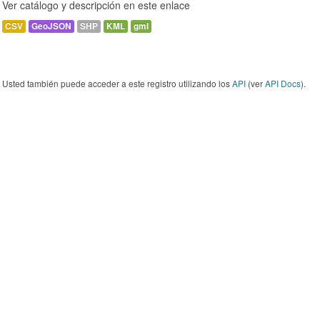
Ver catálogo y descripción en este enlace
CSV
GeoJSON
SHP
KML
gml
Usted también puede acceder a este registro utilizando los
API
(ver
API Docs
).