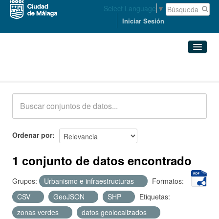
Select Language
▼
Iniciar Sesión
Conjuntos de datos
Conjuntos de datos
Organizaciones
Grupos
Ordenar por
Acerca de
1 conjunto de datos encontrado
Grupos:
Urbanismo e infraestructuras
Formatos:
CSV
GeoJSON
SHP
Etiquetas:
zonas verdes
datos geolocalizados