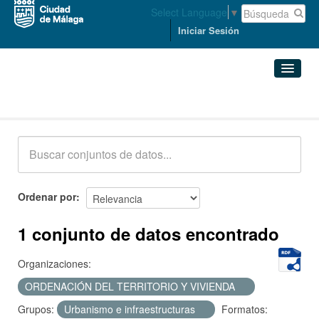
Select Language
▼
Iniciar Sesión
Conjuntos de datos
Conjuntos de datos
Organizaciones
Grupos
Ordenar por
Acerca de
1 conjunto de datos encontrado
Organizaciones:
ORDENACIÓN DEL TERRITORIO Y VIVIENDA
Grupos:
Urbanismo e infraestructuras
Formatos: