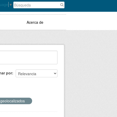
guage
▼
Acerca de
nar por
 geolocalizados