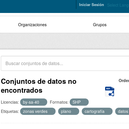
Iniciar Sesión
Select Lan
Organizaciones
Grupos
Conjuntos de datos no
Orde
encontrados
Licencias:
by-sa-40
Formatos:
SHP
Etiquetas:
zonas verdes
plano
cartografía
datos