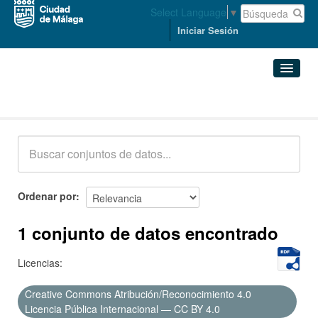
Select Language
▼
Iniciar Sesión
Conjuntos de datos
Conjuntos de datos
Organizaciones
Grupos
Ordenar por
Acerca de
1 conjunto de datos encontrado
Licencias:
Creative Commons Atribución/Reconocimiento 4.0
Licencia Pública Internacional — CC BY 4.0