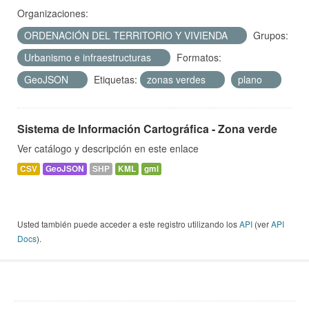
Organizaciones:
ORDENACIÓN DEL TERRITORIO Y VIVIENDA
Grupos:
Urbanismo e infraestructuras
Formatos:
GeoJSON
Etiquetas:
zonas verdes
plano
Sistema de Información Cartográfica - Zona verde
Ver catálogo y descripción en este enlace
CSV
GeoJSON
SHP
KML
gml
Usted también puede acceder a este registro utilizando los
API
(ver
API
Docs
).