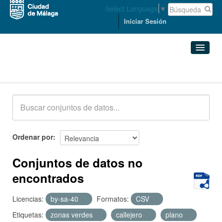
Select Language
▼
Iniciar Sesión
Conjuntos de datos
Conjuntos de datos
Organizaciones
Grupos
Ordenar por
Acerca de
Conjuntos de datos no
encontrados
Licencias:
by-sa-40
Formatos:
CSV
Etiquetas:
zonas verdes
callejero
plano