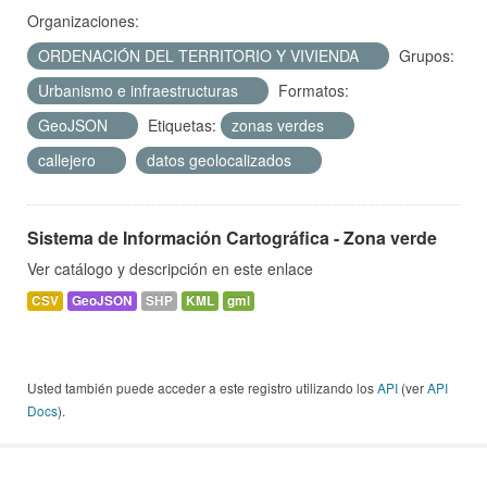
Organizaciones:
ORDENACIÓN DEL TERRITORIO Y VIVIENDA
Grupos:
Urbanismo e infraestructuras
Formatos:
GeoJSON
Etiquetas:
zonas verdes
callejero
datos geolocalizados
Sistema de Información Cartográfica - Zona verde
Ver catálogo y descripción en este enlace
CSV
GeoJSON
SHP
KML
gml
Usted también puede acceder a este registro utilizando los
API
(ver
API
Docs
).