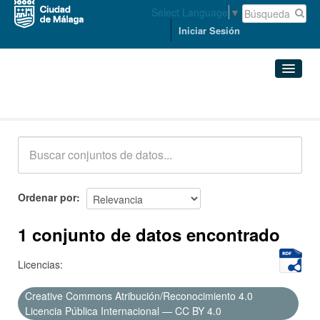
Select Language
▼
Iniciar Sesión
Conjuntos de datos
Conjuntos de datos
Organizaciones
Grupos
Ordenar por
Acerca de
1 conjunto de datos encontrado
Licencias:
Creative Commons Atribución/Reconocimiento 4.0
Licencia Pública Internacional — CC BY 4.0