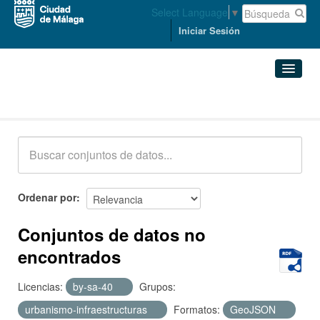
Select Language
▼
Iniciar Sesión
Conjuntos de datos
Conjuntos de datos
Organizaciones
Grupos
Ordenar por
Acerca de
Conjuntos de datos no
encontrados
Licencias:
by-sa-40
Grupos:
urbanismo-infraestructuras
Formatos:
GeoJSON